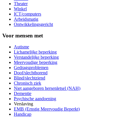
Theater
Winkel
ICT/computers
Arbeidsmatig
Ontwikkelingsgericht
Voor mensen met
Autisme
Lichamelijke beperking
Verstandelijke beperking
Meervoudige beperking
Gedragsproblemen
Doof/slechthorend
Blind/slechtziend
Chronisch ziek
Niet aangeboren hersenletsel (NAH)
Dementie
Psychische aandoening
Verslaving
EMB (Ernstig Meervoudig Beperkt)
Handicap