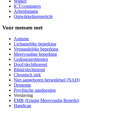
Winkel
ICT/computers
Arbeidsmatig
Ontwikkelingsgericht
Voor mensen met
Autisme
Lichamelijke beperking
Verstandelijke beperking
Meervoudige beperking
Gedragsproblemen
Doof/slechthorend
Blind/slechtziend
Chronisch ziek
Niet aangeboren hersenletsel (NAH)
Dementie
Psychische aandoening
Verslaving
EMB (Ernstig Meervoudig Beperkt)
Handicap