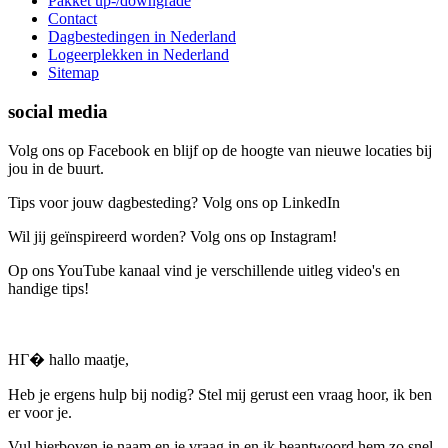
Pakket up-/downgrade
Contact
Dagbestedingen in Nederland
Logeerplekken in Nederland
Sitemap
social media
Volg ons op Facebook en blijf op de hoogte van nieuwe locaties bij
jou in de buurt.
Tips voor jouw dagbesteding? Volg ons op LinkedIn
Wil jij geïnspireerd worden? Volg ons op Instagram!
Op ons YouTube kanaal vind je verschillende uitleg video's en
handige tips!
HГ� hallo maatje,
Heb je ergens hulp bij nodig? Stel mij gerust een vraag hoor, ik ben
er voor je.
Vul hierboven je naam en je vraag in en ik beantwoord hem zo snel