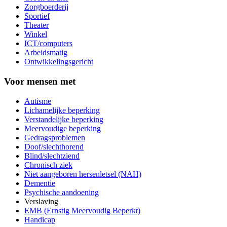
Zorgboerderij
Sportief
Theater
Winkel
ICT/computers
Arbeidsmatig
Ontwikkelingsgericht
Voor mensen met
Autisme
Lichamelijke beperking
Verstandelijke beperking
Meervoudige beperking
Gedragsproblemen
Doof/slechthorend
Blind/slechtziend
Chronisch ziek
Niet aangeboren hersenletsel (NAH)
Dementie
Psychische aandoening
Verslaving
EMB (Ernstig Meervoudig Beperkt)
Handicap