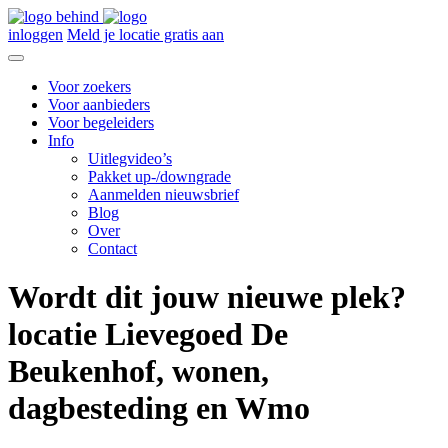
inloggen
Meld je locatie gratis aan
Voor zoekers
Voor aanbieders
Voor begeleiders
Info
Uitlegvideo’s
Pakket up-/downgrade
Aanmelden nieuwsbrief
Blog
Over
Contact
Wordt dit jouw nieuwe plek?
locatie Lievegoed De
Beukenhof, wonen,
dagbesteding en Wmo