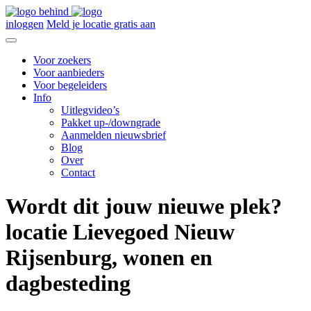
inloggen
Meld je locatie gratis aan
Voor zoekers
Voor aanbieders
Voor begeleiders
Info
Uitlegvideo’s
Pakket up-/downgrade
Aanmelden nieuwsbrief
Blog
Over
Contact
Wordt dit jouw nieuwe plek?
locatie Lievegoed Nieuw
Rijsenburg, wonen en
dagbesteding