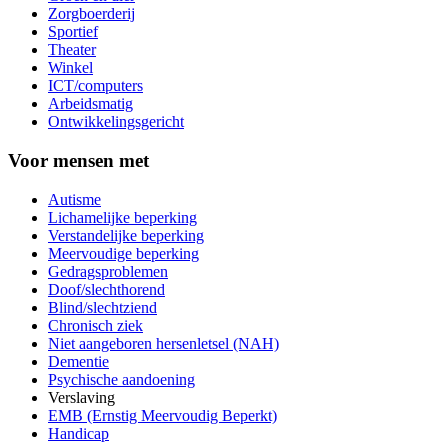
Zorgboerderij
Sportief
Theater
Winkel
ICT/computers
Arbeidsmatig
Ontwikkelingsgericht
Voor mensen met
Autisme
Lichamelijke beperking
Verstandelijke beperking
Meervoudige beperking
Gedragsproblemen
Doof/slechthorend
Blind/slechtziend
Chronisch ziek
Niet aangeboren hersenletsel (NAH)
Dementie
Psychische aandoening
Verslaving
EMB (Ernstig Meervoudig Beperkt)
Handicap