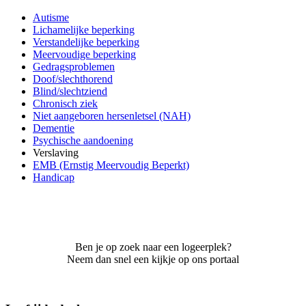
Autisme
Lichamelijke beperking
Verstandelijke beperking
Meervoudige beperking
Gedragsproblemen
Doof/slechthorend
Blind/slechtziend
Chronisch ziek
Niet aangeboren hersenletsel (NAH)
Dementie
Psychische aandoening
Verslaving
EMB (Ernstig Meervoudig Beperkt)
Handicap
Ben je op zoek naar een logeerplek?
Neem dan snel een kijkje op ons portaal