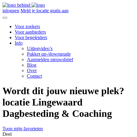
inloggen
Meld je locatie gratis aan
Voor zoekers
Voor aanbieders
Voor begeleiders
Info
Uitlegvideo’s
Pakket up-/downgrade
Aanmelden nieuwsbrief
Blog
Over
Contact
Wordt dit jouw nieuwe plek?
locatie Lingewaard
Dagbesteding & Coaching
Toon mijn favorieten
Deel