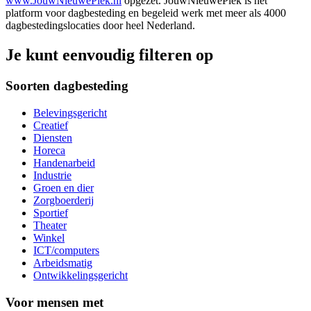
www.JouwNieuwePlek.nl
opgezet. JouwNieuwePlek is het
platform voor dagbesteding en begeleid werk met meer als 4000
dagbestedingslocaties door heel Nederland.
Je kunt eenvoudig filteren op
Soorten dagbesteding
Belevingsgericht
Creatief
Diensten
Horeca
Handenarbeid
Industrie
Groen en dier
Zorgboerderij
Sportief
Theater
Winkel
ICT/computers
Arbeidsmatig
Ontwikkelingsgericht
Voor mensen met