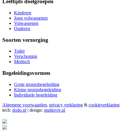
Leeftijds doelgroepen
Kinderen
Jong volwassenen
Volwassenen
Ouderen
Soorten verzorging
Toilet
Verschoning
Medisch
Begeleidingsvormen
Grote groepsbegeleiding
Kleine groepsbegeleiding
Individuele begeleiding
Algemene voorwaarden
,
privacy verklaring
&
cookieverklaring
tech:
dodo.nl
|
design:
studioviv.nl