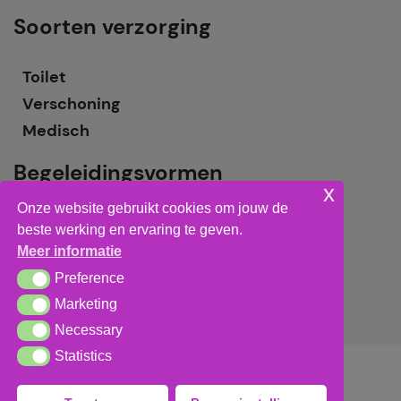
Soorten verzorging
Toilet
Verschoning
Medisch
Begeleidingsvormen
x
Onze website gebruikt cookies om jouw de
Grote groepsbegeleiding
beste werking en ervaring te geven.
Kleine groepsbegeleiding
Meer informatie
Individuele begeleiding
Preference
Preference
Marketing
Marketing
Necessary
Necessary
Statistics
Statistics
Algemene voorwaarden
,
privacy verklaring
&
cookieverklaring