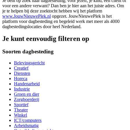
Je bent op zoek naar dagbesteding; voor jezelf, je kind, een cliënt of
voor een andere verwant? Dan ben je hier aan het juiste adres. Om
je te helpen bij deze zoektocht hebben wij het platform
www.JouwNieuwePlek.nl
opgezet. JouwNieuwePlek is het
platform voor dagbesteding en begeleid werk met meer als 4000
dagbestedingslocaties door heel Nederland.
Je kunt eenvoudig filteren op
Soorten dagbesteding
Belevingsgericht
Creatief
Diensten
Horeca
Handenarbeid
Industrie
Groen en dier
Zorgboerderij
Sportief
Theater
Winkel
ICT/computers
Arbeidsmatig