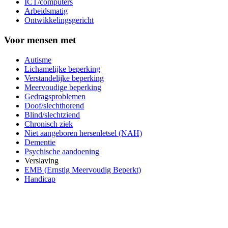
ICT/computers
Arbeidsmatig
Ontwikkelingsgericht
Voor mensen met
Autisme
Lichamelijke beperking
Verstandelijke beperking
Meervoudige beperking
Gedragsproblemen
Doof/slechthorend
Blind/slechtziend
Chronisch ziek
Niet aangeboren hersenletsel (NAH)
Dementie
Psychische aandoening
Verslaving
EMB (Ernstig Meervoudig Beperkt)
Handicap