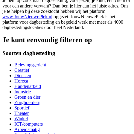
Je bent op zoek naar dagbesteding; voor jezelf, je kind, een cliënt of
voor een andere verwant? Dan ben je hier aan het juiste adres. Om
je te helpen bij deze zoektocht hebben wij het platform
www.JouwNieuwePlek.nl
opgezet. JouwNieuwePlek is het
platform voor dagbesteding en begeleid werk met meer als 4000
dagbestedingslocaties door heel Nederland.
Je kunt eenvoudig filteren op
Soorten dagbesteding
Belevingsgericht
Creatief
Diensten
Horeca
Handenarbeid
Industrie
Groen en dier
Zorgboerderij
Sportief
Theater
Winkel
ICT/computers
Arbeidsmatig