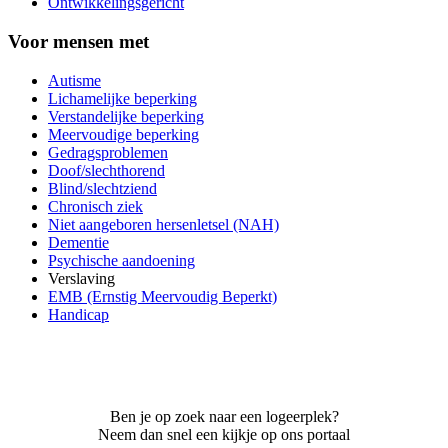
Ontwikkelingsgericht
Voor mensen met
Autisme
Lichamelijke beperking
Verstandelijke beperking
Meervoudige beperking
Gedragsproblemen
Doof/slechthorend
Blind/slechtziend
Chronisch ziek
Niet aangeboren hersenletsel (NAH)
Dementie
Psychische aandoening
Verslaving
EMB (Ernstig Meervoudig Beperkt)
Handicap
Ben je op zoek naar een logeerplek?
Neem dan snel een kijkje op ons portaal