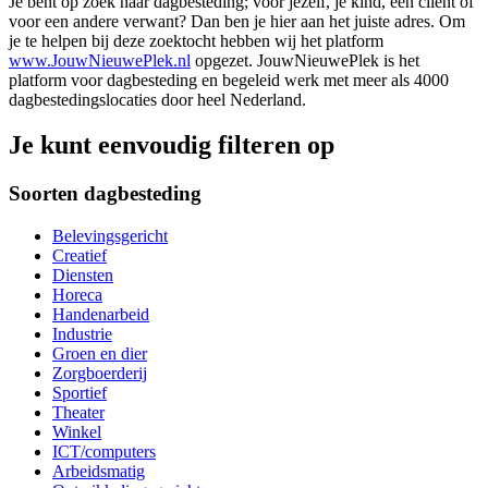
Je bent op zoek naar dagbesteding; voor jezelf, je kind, een cliënt of
voor een andere verwant? Dan ben je hier aan het juiste adres. Om
je te helpen bij deze zoektocht hebben wij het platform
www.JouwNieuwePlek.nl
opgezet. JouwNieuwePlek is het
platform voor dagbesteding en begeleid werk met meer als 4000
dagbestedingslocaties door heel Nederland.
Je kunt eenvoudig filteren op
Soorten dagbesteding
Belevingsgericht
Creatief
Diensten
Horeca
Handenarbeid
Industrie
Groen en dier
Zorgboerderij
Sportief
Theater
Winkel
ICT/computers
Arbeidsmatig