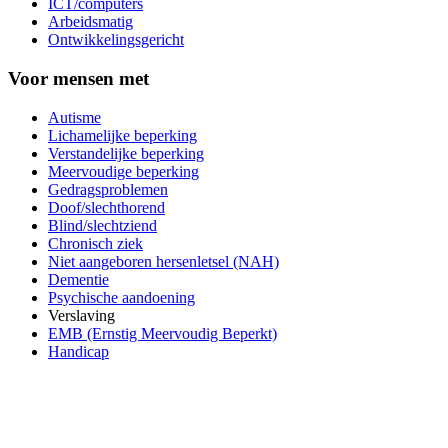
ICT/computers
Arbeidsmatig
Ontwikkelingsgericht
Voor mensen met
Autisme
Lichamelijke beperking
Verstandelijke beperking
Meervoudige beperking
Gedragsproblemen
Doof/slechthorend
Blind/slechtziend
Chronisch ziek
Niet aangeboren hersenletsel (NAH)
Dementie
Psychische aandoening
Verslaving
EMB (Ernstig Meervoudig Beperkt)
Handicap