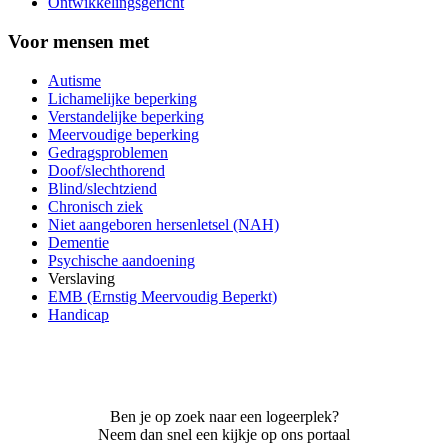
Ontwikkelingsgericht
Voor mensen met
Autisme
Lichamelijke beperking
Verstandelijke beperking
Meervoudige beperking
Gedragsproblemen
Doof/slechthorend
Blind/slechtziend
Chronisch ziek
Niet aangeboren hersenletsel (NAH)
Dementie
Psychische aandoening
Verslaving
EMB (Ernstig Meervoudig Beperkt)
Handicap
Ben je op zoek naar een logeerplek?
Neem dan snel een kijkje op ons portaal