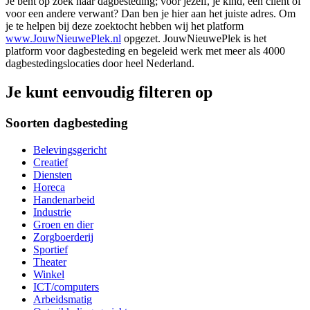
Je bent op zoek naar dagbesteding; voor jezelf, je kind, een cliënt of
voor een andere verwant? Dan ben je hier aan het juiste adres. Om
je te helpen bij deze zoektocht hebben wij het platform
www.JouwNieuwePlek.nl
opgezet. JouwNieuwePlek is het
platform voor dagbesteding en begeleid werk met meer als 4000
dagbestedingslocaties door heel Nederland.
Je kunt eenvoudig filteren op
Soorten dagbesteding
Belevingsgericht
Creatief
Diensten
Horeca
Handenarbeid
Industrie
Groen en dier
Zorgboerderij
Sportief
Theater
Winkel
ICT/computers
Arbeidsmatig