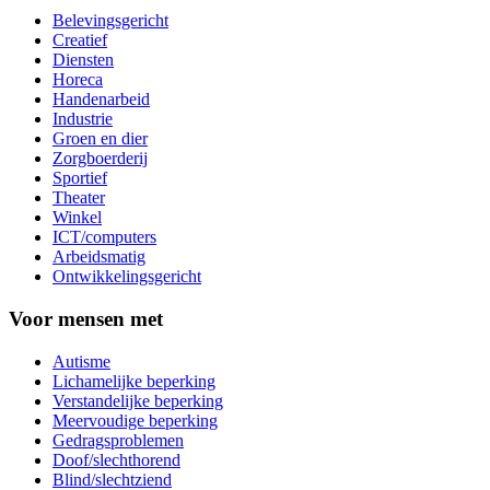
Belevingsgericht
Creatief
Diensten
Horeca
Handenarbeid
Industrie
Groen en dier
Zorgboerderij
Sportief
Theater
Winkel
ICT/computers
Arbeidsmatig
Ontwikkelingsgericht
Voor mensen met
Autisme
Lichamelijke beperking
Verstandelijke beperking
Meervoudige beperking
Gedragsproblemen
Doof/slechthorend
Blind/slechtziend