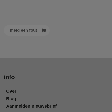
meld een fout
info
Over
Blog
Aanmelden nieuwsbrief