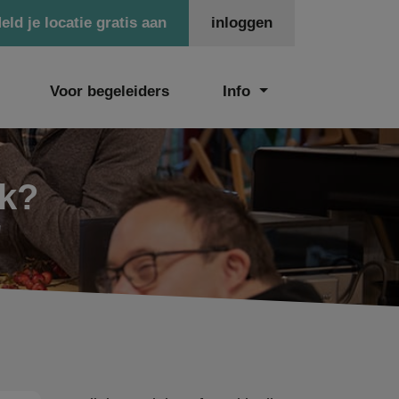
eld je locatie gratis aan
inloggen
Voor begeleiders
Info
ek?
'