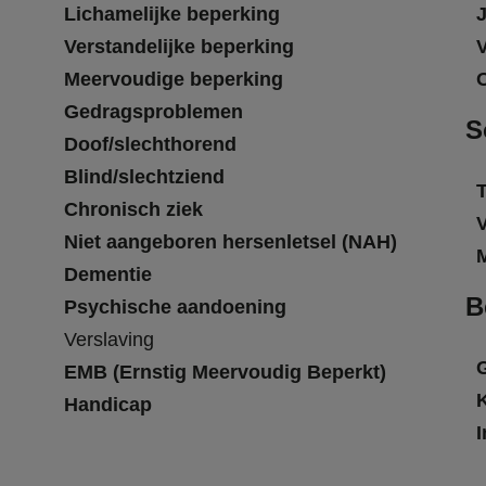
Lichamelijke beperking
Verstandelijke beperking
Meervoudige beperking
Gedragsproblemen
S
Doof/slechthorend
Blind/slechtziend
T
Chronisch ziek
Niet aangeboren hersenletsel (NAH)
Dementie
B
Psychische aandoening
Verslaving
EMB (Ernstig Meervoudig Beperkt)
Handicap
I