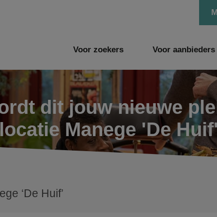
M
Voor zoekers
Voor aanbieders
rdt dit jouw nieuwe pl
locatie Manege 'De Huif
ge ‘De Huif’