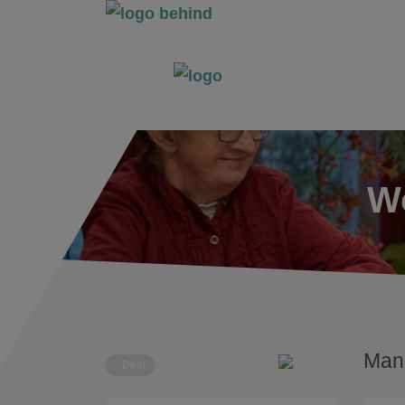
Wo
Mane
Deel