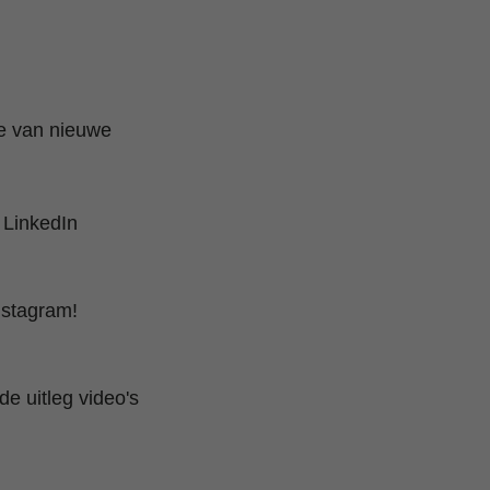
te van nieuwe
 LinkedIn
nstagram!
e uitleg video's