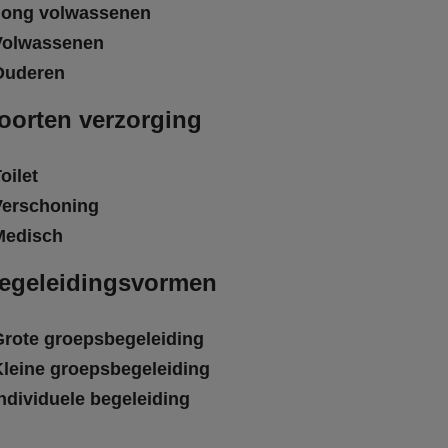
Jong volwassenen
Volwassenen
Ouderen
oorten verzorging
oilet
Verschoning
Medisch
egeleidingsvormen
Grote groepsbegeleiding
Kleine groepsbegeleiding
ndividuele begeleiding