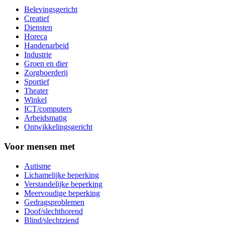
Belevingsgericht
Creatief
Diensten
Horeca
Handenarbeid
Industrie
Groen en dier
Zorgboerderij
Sportief
Theater
Winkel
ICT/computers
Arbeidsmatig
Ontwikkelingsgericht
Voor mensen met
Autisme
Lichamelijke beperking
Verstandelijke beperking
Meervoudige beperking
Gedragsproblemen
Doof/slechthorend
Blind/slechtziend