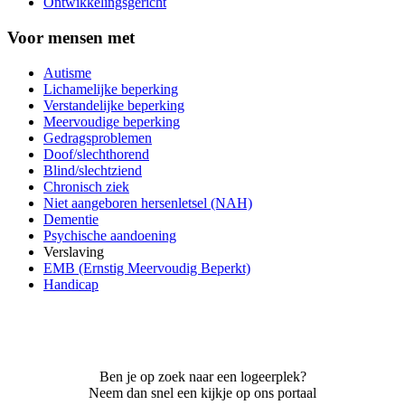
Ontwikkelingsgericht
Voor mensen met
Autisme
Lichamelijke beperking
Verstandelijke beperking
Meervoudige beperking
Gedragsproblemen
Doof/slechthorend
Blind/slechtziend
Chronisch ziek
Niet aangeboren hersenletsel (NAH)
Dementie
Psychische aandoening
Verslaving
EMB (Ernstig Meervoudig Beperkt)
Handicap
Ben je op zoek naar een logeerplek?
Neem dan snel een kijkje op ons portaal