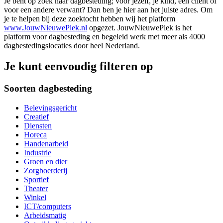
Je bent op zoek naar dagbesteding; voor jezelf, je kind, een cliënt of
voor een andere verwant? Dan ben je hier aan het juiste adres. Om
je te helpen bij deze zoektocht hebben wij het platform
www.JouwNieuwePlek.nl
opgezet. JouwNieuwePlek is het
platform voor dagbesteding en begeleid werk met meer als 4000
dagbestedingslocaties door heel Nederland.
Je kunt eenvoudig filteren op
Soorten dagbesteding
Belevingsgericht
Creatief
Diensten
Horeca
Handenarbeid
Industrie
Groen en dier
Zorgboerderij
Sportief
Theater
Winkel
ICT/computers
Arbeidsmatig