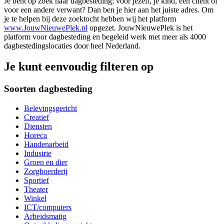
Je bent op zoek naar dagbesteding; voor jezelf, je kind, een cliënt of
voor een andere verwant? Dan ben je hier aan het juiste adres. Om
je te helpen bij deze zoektocht hebben wij het platform
www.JouwNieuwePlek.nl
opgezet. JouwNieuwePlek is het
platform voor dagbesteding en begeleid werk met meer als 4000
dagbestedingslocaties door heel Nederland.
Je kunt eenvoudig filteren op
Soorten dagbesteding
Belevingsgericht
Creatief
Diensten
Horeca
Handenarbeid
Industrie
Groen en dier
Zorgboerderij
Sportief
Theater
Winkel
ICT/computers
Arbeidsmatig