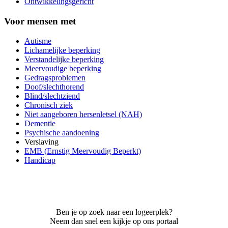
Ontwikkelingsgericht
Voor mensen met
Autisme
Lichamelijke beperking
Verstandelijke beperking
Meervoudige beperking
Gedragsproblemen
Doof/slechthorend
Blind/slechtziend
Chronisch ziek
Niet aangeboren hersenletsel (NAH)
Dementie
Psychische aandoening
Verslaving
EMB (Ernstig Meervoudig Beperkt)
Handicap
Ben je op zoek naar een logeerplek?
Neem dan snel een kijkje op ons portaal