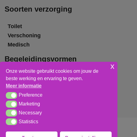
Soorten verzorging
Toilet
Verschoning
Medisch
Begeleidingsvormen
x
Onze website gebruikt cookies om jouw de
Grote groepsbegeleiding
beste werking en ervaring te geven.
Kleine groepsbegeleiding
Meer informatie
Individuele begeleiding
Preference
Preference
Marketing
Marketing
Necessary
Necessary
Statistics
Statistics
Algemene voorwaarden
,
privacy verklaring
&
cookieverklaring