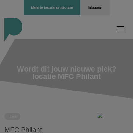
Meld je locatie gratis aan
inloggen
Wordt dit jouw nieuwe plek?
locatie MFC Philant
Deel
MFC Philant