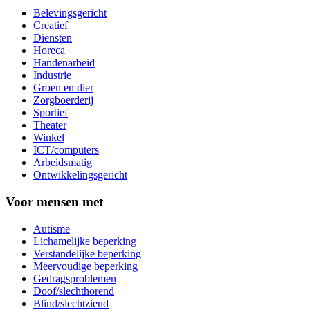
Belevingsgericht
Creatief
Diensten
Horeca
Handenarbeid
Industrie
Groen en dier
Zorgboerderij
Sportief
Theater
Winkel
ICT/computers
Arbeidsmatig
Ontwikkelingsgericht
Voor mensen met
Autisme
Lichamelijke beperking
Verstandelijke beperking
Meervoudige beperking
Gedragsproblemen
Doof/slechthorend
Blind/slechtziend