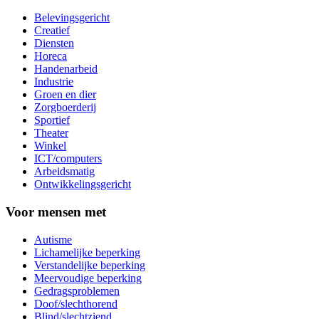
Belevingsgericht
Creatief
Diensten
Horeca
Handenarbeid
Industrie
Groen en dier
Zorgboerderij
Sportief
Theater
Winkel
ICT/computers
Arbeidsmatig
Ontwikkelingsgericht
Voor mensen met
Autisme
Lichamelijke beperking
Verstandelijke beperking
Meervoudige beperking
Gedragsproblemen
Doof/slechthorend
Blind/slechtziend