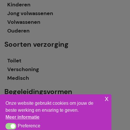
Kinderen
Jong volwassenen
Volwassenen
Ouderen
Soorten verzorging
Toilet
Verschoning
Medisch
Begeleidingsvormen
x
Onze website gebruikt cookies om jouw de
Grote groepsbegeleiding
beste werking en ervaring te geven.
Kleine groepsbegeleiding
Meer informatie
Individuele begeleiding
Preference
Preference