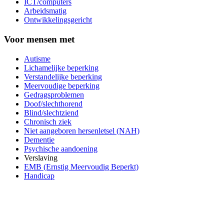
ICT/computers
Arbeidsmatig
Ontwikkelingsgericht
Voor mensen met
Autisme
Lichamelijke beperking
Verstandelijke beperking
Meervoudige beperking
Gedragsproblemen
Doof/slechthorend
Blind/slechtziend
Chronisch ziek
Niet aangeboren hersenletsel (NAH)
Dementie
Psychische aandoening
Verslaving
EMB (Ernstig Meervoudig Beperkt)
Handicap