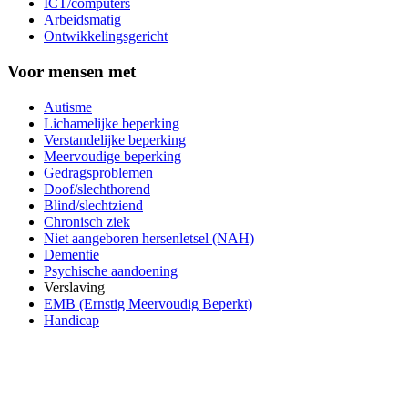
ICT/computers
Arbeidsmatig
Ontwikkelingsgericht
Voor mensen met
Autisme
Lichamelijke beperking
Verstandelijke beperking
Meervoudige beperking
Gedragsproblemen
Doof/slechthorend
Blind/slechtziend
Chronisch ziek
Niet aangeboren hersenletsel (NAH)
Dementie
Psychische aandoening
Verslaving
EMB (Ernstig Meervoudig Beperkt)
Handicap