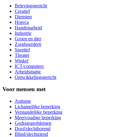
Belevingsgericht
Creatief
Diensten
Horeca
Handenarbeid
Industrie
Groen en dier
Zorgboerderij
Sportief
Theater
Winkel
ICT/computers
Arbeidsmatig
Ontwikkelingsgericht
Voor mensen met
Autisme
Lichamelijke beperking
Verstandelijke beperking
Meervoudige beperking
Gedragsproblemen
Doof/slechthorend
Blind/slechtziend