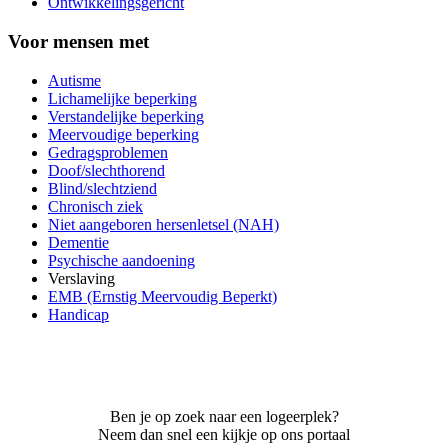
Ontwikkelingsgericht
Voor mensen met
Autisme
Lichamelijke beperking
Verstandelijke beperking
Meervoudige beperking
Gedragsproblemen
Doof/slechthorend
Blind/slechtziend
Chronisch ziek
Niet aangeboren hersenletsel (NAH)
Dementie
Psychische aandoening
Verslaving
EMB (Ernstig Meervoudig Beperkt)
Handicap
Ben je op zoek naar een logeerplek?
Neem dan snel een kijkje op ons portaal