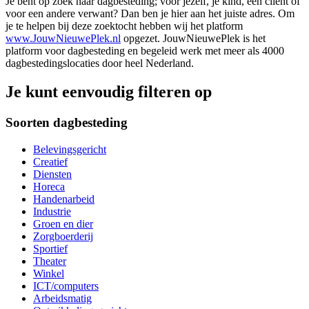
Je bent op zoek naar dagbesteding; voor jezelf, je kind, een cliënt of
voor een andere verwant? Dan ben je hier aan het juiste adres. Om
je te helpen bij deze zoektocht hebben wij het platform
www.JouwNieuwePlek.nl
opgezet. JouwNieuwePlek is het
platform voor dagbesteding en begeleid werk met meer als 4000
dagbestedingslocaties door heel Nederland.
Je kunt eenvoudig filteren op
Soorten dagbesteding
Belevingsgericht
Creatief
Diensten
Horeca
Handenarbeid
Industrie
Groen en dier
Zorgboerderij
Sportief
Theater
Winkel
ICT/computers
Arbeidsmatig