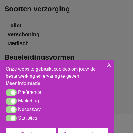
Soorten verzorging
Toilet
Verschoning
Medisch
Begeleidingsvormen
x
Onze website gebruikt cookies om jouw de
Grote groepsbegeleiding
beste werking en ervaring te geven.
Kleine groepsbegeleiding
Meer informatie
Individuele begeleiding
Preference
Preference
Marketing
Marketing
Necessary
Necessary
Statistics
Statistics
Algemene voorwaarden
,
privacy verklaring
&
cookieverklaring