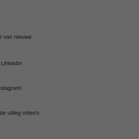
te van nieuwe
 LinkedIn
nstagram!
e uitleg video's