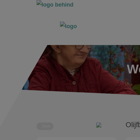
Wo
Olij
Deel