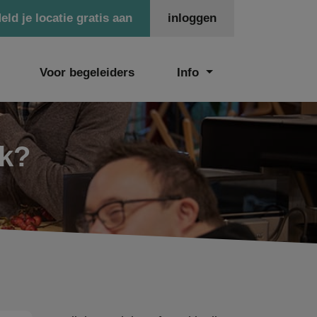
eld je locatie gratis aan
inloggen
Voor begeleiders
Info
ek?