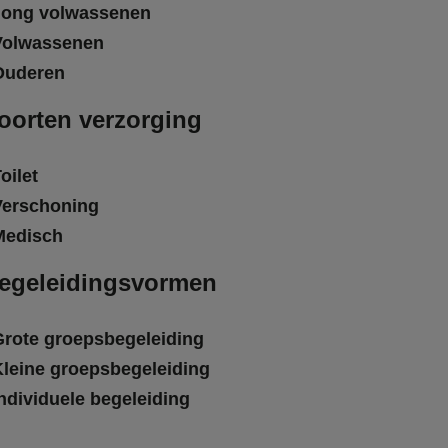
Jong volwassenen
Volwassenen
Ouderen
oorten verzorging
oilet
Verschoning
Medisch
egeleidingsvormen
Grote groepsbegeleiding
Kleine groepsbegeleiding
ndividuele begeleiding