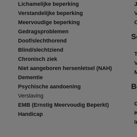
Lichamelijke beperking
Verstandelijke beperking
Meervoudige beperking
Gedragsproblemen
S
Doof/slechthorend
Blind/slechtziend
T
Chronisch ziek
Niet aangeboren hersenletsel (NAH)
Dementie
B
Psychische aandoening
Verslaving
EMB (Ernstig Meervoudig Beperkt)
Handicap
I