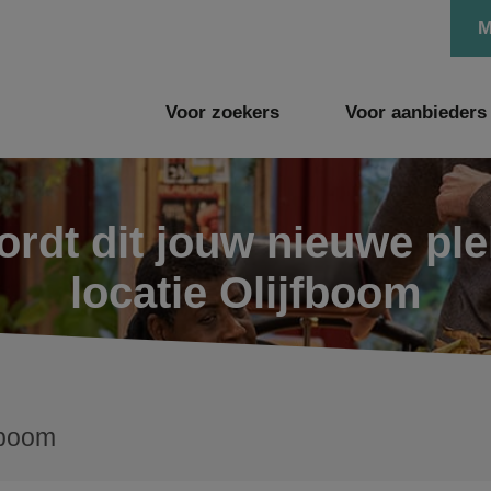
M
Voor zoekers
Voor aanbieders
rdt dit jouw nieuwe pl
locatie Olijfboom
fboom