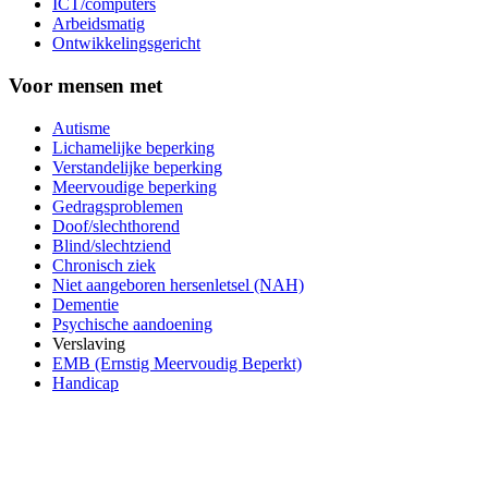
ICT/computers
Arbeidsmatig
Ontwikkelingsgericht
Voor mensen met
Autisme
Lichamelijke beperking
Verstandelijke beperking
Meervoudige beperking
Gedragsproblemen
Doof/slechthorend
Blind/slechtziend
Chronisch ziek
Niet aangeboren hersenletsel (NAH)
Dementie
Psychische aandoening
Verslaving
EMB (Ernstig Meervoudig Beperkt)
Handicap