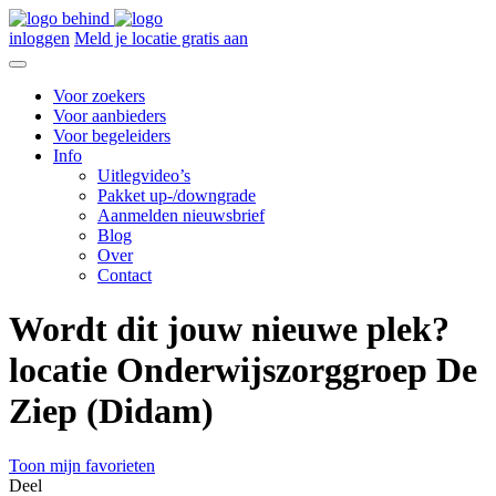
inloggen
Meld je locatie gratis aan
Voor zoekers
Voor aanbieders
Voor begeleiders
Info
Uitlegvideo’s
Pakket up-/downgrade
Aanmelden nieuwsbrief
Blog
Over
Contact
Wordt dit jouw nieuwe plek?
locatie Onderwijszorggroep De
Ziep (Didam)
Toon mijn favorieten
Deel