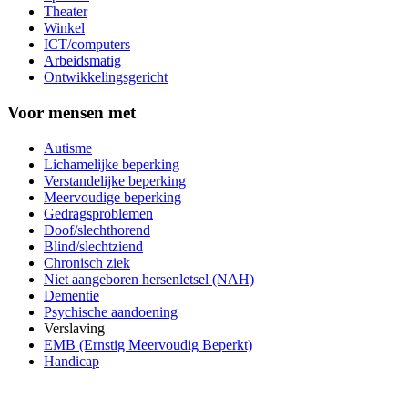
Theater
Winkel
ICT/computers
Arbeidsmatig
Ontwikkelingsgericht
Voor mensen met
Autisme
Lichamelijke beperking
Verstandelijke beperking
Meervoudige beperking
Gedragsproblemen
Doof/slechthorend
Blind/slechtziend
Chronisch ziek
Niet aangeboren hersenletsel (NAH)
Dementie
Psychische aandoening
Verslaving
EMB (Ernstig Meervoudig Beperkt)
Handicap