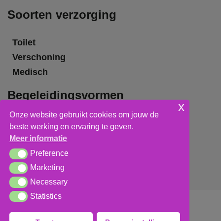
Soorten verzorging
Toilet
Verschoning
Medisch
Begeleidingsvormen
x
Onze website gebruikt cookies om jouw de
Grote groepsbegeleiding
beste werking en ervaring te geven.
Kleine groepsbegeleiding
Meer informatie
Individuele begeleiding
Preference
Preference
Marketing
Marketing
Necessary
Necessary
Statistics
Statistics
Algemene voorwaarden
,
privacy verklaring
&
cookieverklaring