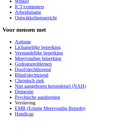
Winkel
ICT/computers
Arbeidsmatig
Ontwikkelingsgericht
Voor mensen met
Autisme
Lichamelijke beperking
Verstandelijke beperking
Meervoudige beperking
Gedragsproblemen
Doof/slechthorend
Blind/slechtziend
Chronisch ziek
Niet aangeboren hersenletsel (NAH)
Dementie
Psychische aandoening
Verslaving
EMB (Ernstig Meervoudig Beperkt)
Handicap