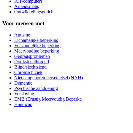
ICT/computers
Arbeidsmatig
Ontwikkelingsgericht
Voor mensen met
Autisme
Lichamelijke beperking
Verstandelijke beperking
Meervoudige beperking
Gedragsproblemen
Doof/slechthorend
Blind/slechtziend
Chronisch ziek
Niet aangeboren hersenletsel (NAH)
Dementie
Psychische aandoening
Verslaving
EMB (Ernstig Meervoudig Beperkt)
Handicap