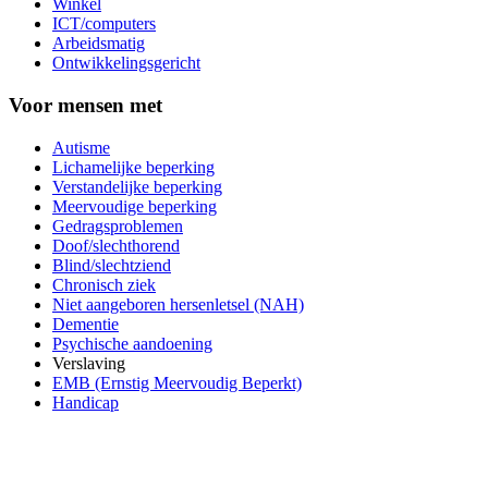
Winkel
ICT/computers
Arbeidsmatig
Ontwikkelingsgericht
Voor mensen met
Autisme
Lichamelijke beperking
Verstandelijke beperking
Meervoudige beperking
Gedragsproblemen
Doof/slechthorend
Blind/slechtziend
Chronisch ziek
Niet aangeboren hersenletsel (NAH)
Dementie
Psychische aandoening
Verslaving
EMB (Ernstig Meervoudig Beperkt)
Handicap