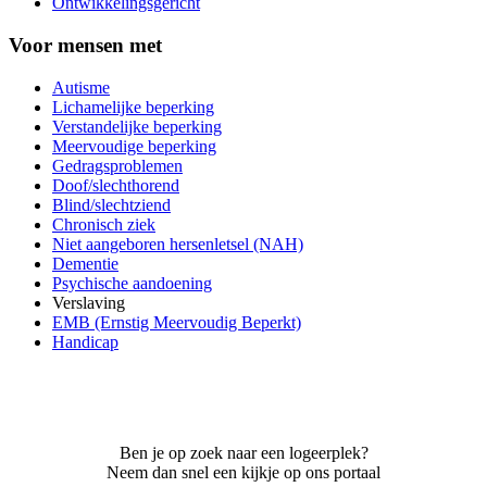
Ontwikkelingsgericht
Voor mensen met
Autisme
Lichamelijke beperking
Verstandelijke beperking
Meervoudige beperking
Gedragsproblemen
Doof/slechthorend
Blind/slechtziend
Chronisch ziek
Niet aangeboren hersenletsel (NAH)
Dementie
Psychische aandoening
Verslaving
EMB (Ernstig Meervoudig Beperkt)
Handicap
Ben je op zoek naar een logeerplek?
Neem dan snel een kijkje op ons portaal