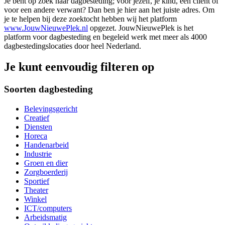
Je bent op zoek naar dagbesteding; voor jezelf, je kind, een cliënt of
voor een andere verwant? Dan ben je hier aan het juiste adres. Om
je te helpen bij deze zoektocht hebben wij het platform
www.JouwNieuwePlek.nl
opgezet. JouwNieuwePlek is het
platform voor dagbesteding en begeleid werk met meer als 4000
dagbestedingslocaties door heel Nederland.
Je kunt eenvoudig filteren op
Soorten dagbesteding
Belevingsgericht
Creatief
Diensten
Horeca
Handenarbeid
Industrie
Groen en dier
Zorgboerderij
Sportief
Theater
Winkel
ICT/computers
Arbeidsmatig