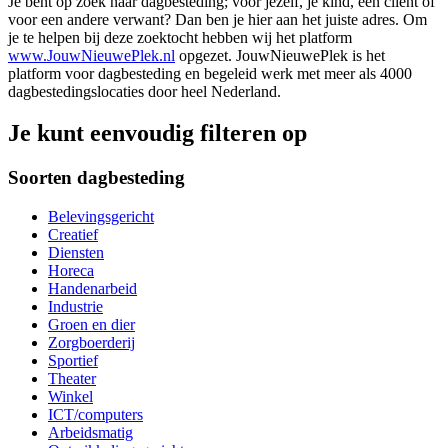
Je bent op zoek naar dagbesteding; voor jezelf, je kind, een cliënt of
voor een andere verwant? Dan ben je hier aan het juiste adres. Om
je te helpen bij deze zoektocht hebben wij het platform
www.JouwNieuwePlek.nl
opgezet. JouwNieuwePlek is het
platform voor dagbesteding en begeleid werk met meer als 4000
dagbestedingslocaties door heel Nederland.
Je kunt eenvoudig filteren op
Soorten dagbesteding
Belevingsgericht
Creatief
Diensten
Horeca
Handenarbeid
Industrie
Groen en dier
Zorgboerderij
Sportief
Theater
Winkel
ICT/computers
Arbeidsmatig