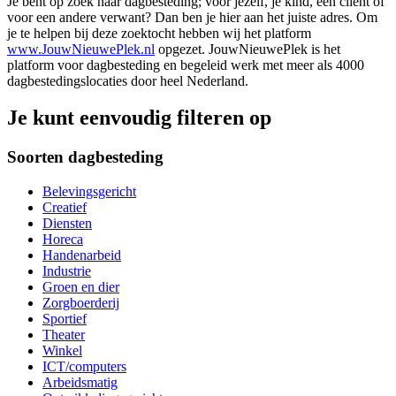
Je bent op zoek naar dagbesteding; voor jezelf, je kind, een cliënt of
voor een andere verwant? Dan ben je hier aan het juiste adres. Om
je te helpen bij deze zoektocht hebben wij het platform
www.JouwNieuwePlek.nl
opgezet. JouwNieuwePlek is het
platform voor dagbesteding en begeleid werk met meer als 4000
dagbestedingslocaties door heel Nederland.
Je kunt eenvoudig filteren op
Soorten dagbesteding
Belevingsgericht
Creatief
Diensten
Horeca
Handenarbeid
Industrie
Groen en dier
Zorgboerderij
Sportief
Theater
Winkel
ICT/computers
Arbeidsmatig