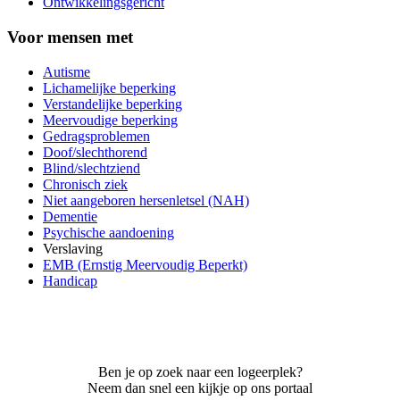
Ontwikkelingsgericht
Voor mensen met
Autisme
Lichamelijke beperking
Verstandelijke beperking
Meervoudige beperking
Gedragsproblemen
Doof/slechthorend
Blind/slechtziend
Chronisch ziek
Niet aangeboren hersenletsel (NAH)
Dementie
Psychische aandoening
Verslaving
EMB (Ernstig Meervoudig Beperkt)
Handicap
Ben je op zoek naar een logeerplek?
Neem dan snel een kijkje op ons portaal