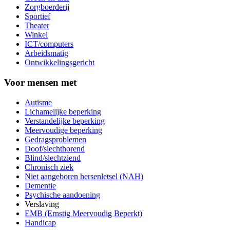
Zorgboerderij
Sportief
Theater
Winkel
ICT/computers
Arbeidsmatig
Ontwikkelingsgericht
Voor mensen met
Autisme
Lichamelijke beperking
Verstandelijke beperking
Meervoudige beperking
Gedragsproblemen
Doof/slechthorend
Blind/slechtziend
Chronisch ziek
Niet aangeboren hersenletsel (NAH)
Dementie
Psychische aandoening
Verslaving
EMB (Ernstig Meervoudig Beperkt)
Handicap