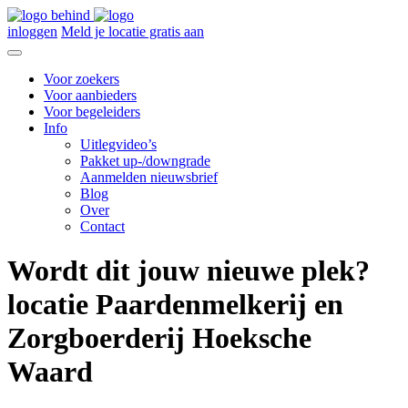
inloggen
Meld je locatie gratis aan
Voor zoekers
Voor aanbieders
Voor begeleiders
Info
Uitlegvideo’s
Pakket up-/downgrade
Aanmelden nieuwsbrief
Blog
Over
Contact
Wordt dit jouw nieuwe plek?
locatie Paardenmelkerij en
Zorgboerderij Hoeksche
Waard