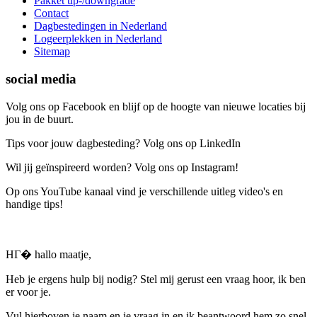
Pakket up-/downgrade
Contact
Dagbestedingen in Nederland
Logeerplekken in Nederland
Sitemap
social media
Volg ons op Facebook en blijf op de hoogte van nieuwe locaties bij
jou in de buurt.
Tips voor jouw dagbesteding? Volg ons op LinkedIn
Wil jij geïnspireerd worden? Volg ons op Instagram!
Op ons YouTube kanaal vind je verschillende uitleg video's en
handige tips!
HГ� hallo maatje,
Heb je ergens hulp bij nodig? Stel mij gerust een vraag hoor, ik ben
er voor je.
Vul hierboven je naam en je vraag in en ik beantwoord hem zo snel