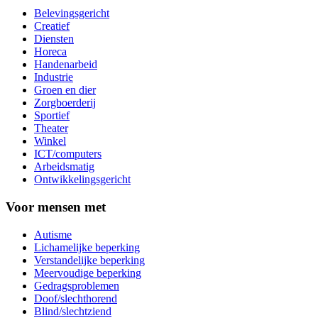
Belevingsgericht
Creatief
Diensten
Horeca
Handenarbeid
Industrie
Groen en dier
Zorgboerderij
Sportief
Theater
Winkel
ICT/computers
Arbeidsmatig
Ontwikkelingsgericht
Voor mensen met
Autisme
Lichamelijke beperking
Verstandelijke beperking
Meervoudige beperking
Gedragsproblemen
Doof/slechthorend
Blind/slechtziend