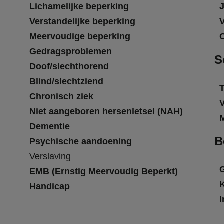
Lichamelijke beperking
Verstandelijke beperking
Meervoudige beperking
Gedragsproblemen
S
Doof/slechthorend
Blind/slechtziend
T
Chronisch ziek
Niet aangeboren hersenletsel (NAH)
Dementie
B
Psychische aandoening
Verslaving
EMB (Ernstig Meervoudig Beperkt)
Handicap
I