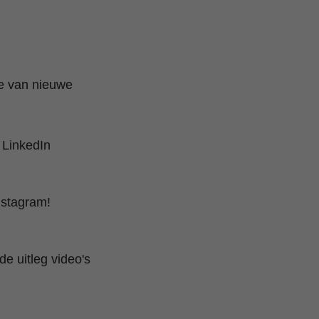
te van nieuwe
 LinkedIn
nstagram!
e uitleg video's