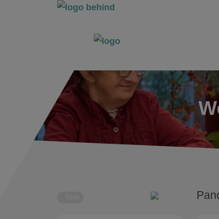
Wo
Pan
Deel