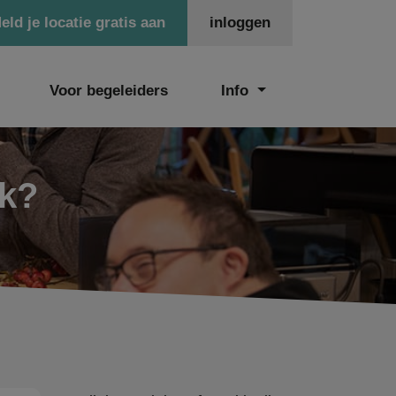
eld je locatie gratis aan
inloggen
Voor begeleiders
Info
ek?