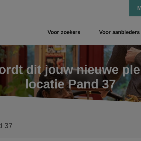
M
Voor zoekers
Voor aanbieders
rdt dit jouw nieuwe pl
locatie Pand 37
d 37