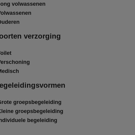
Jong volwassenen
Volwassenen
Ouderen
oorten verzorging
oilet
Verschoning
Medisch
egeleidingsvormen
Grote groepsbegeleiding
Kleine groepsbegeleiding
ndividuele begeleiding