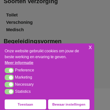
Soorten verzorging
Toilet
Verschoning
Medisch
Begeleidingsvormen
x
Onze website gebruikt cookies om jouw de
Grote groepsbegeleiding
beste werking en ervaring te geven.
Kleine groepsbegeleiding
Meer informatie
Individuele begeleiding
Preference
Preference
Marketing
Marketing
Necessary
Necessary
Statistics
Statistics
Algemene voorwaarden
,
privacy verklaring
&
cookieverklaring
Toestaan
Bewaar instellingen