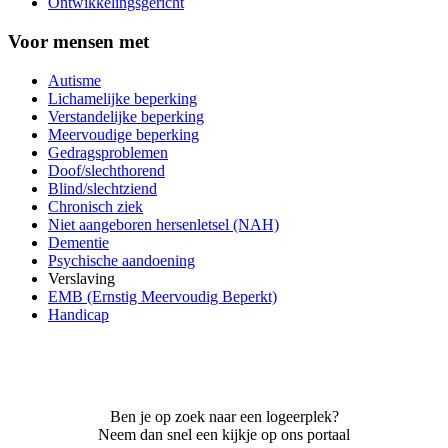
Ontwikkelingsgericht
Voor mensen met
Autisme
Lichamelijke beperking
Verstandelijke beperking
Meervoudige beperking
Gedragsproblemen
Doof/slechthorend
Blind/slechtziend
Chronisch ziek
Niet aangeboren hersenletsel (NAH)
Dementie
Psychische aandoening
Verslaving
EMB (Ernstig Meervoudig Beperkt)
Handicap
Ben je op zoek naar een logeerplek?
Neem dan snel een kijkje op ons portaal