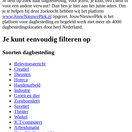
Je bent op zoek naar dagbesteding; voor jezelf, je kind, een cliënt of
voor een andere verwant? Dan ben je hier aan het juiste adres. Om
je te helpen bij deze zoektocht hebben wij het platform
www.JouwNieuwePlek.nl
opgezet. JouwNieuwePlek is het
platform voor dagbesteding en begeleid werk met meer als 4000
dagbestedingslocaties door heel Nederland.
Je kunt eenvoudig filteren op
Soorten dagbesteding
Belevingsgericht
Creatief
Diensten
Horeca
Handenarbeid
Industrie
Groen en dier
Zorgboerderij
Sportief
Theater
Winkel
ICT/computers
Arbeidsmatig