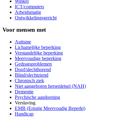
Winkel
ICT/computers
Arbeidsmatig
Ontwikkelingsgericht
Voor mensen met
Autisme
Lichamelijke beperking
Verstandelijke beperking
Meervoudige beperking
Gedragsproblemen
Doof/slechthorend
Blind/slechtziend
Chronisch ziek
Niet aangeboren hersenletsel (NAH)
Dementie
Psychische aandoening
Verslaving
EMB (Ernstig Meervoudig Beperkt)
Handicap