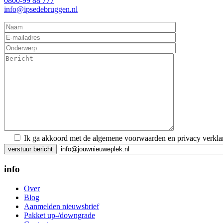
0800-99 88 777
info@ipsedebruggen.nl
Ik ga akkoord met de algemene voorwaarden en privacy verkla
Gelieve
dit
veld
info
leeg
te
Over
laten.
Blog
Aanmelden nieuwsbrief
Pakket up-/downgrade