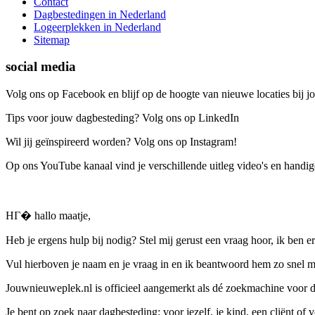
Contact
Dagbestedingen in Nederland
Logeerplekken in Nederland
Sitemap
social media
Volg ons op Facebook en blijf op de hoogte van nieuwe locaties bij jo
Tips voor jouw dagbesteding? Volg ons op LinkedIn
Wil jij geïnspireerd worden? Volg ons op Instagram!
Op ons YouTube kanaal vind je verschillende uitleg video's en handige
HГ� hallo maatje,
Heb je ergens hulp bij nodig? Stel mij gerust een vraag hoor, ik ben er
Vul hierboven je naam en je vraag in en ik beantwoord hem zo snel m
Jouwnieuweplek.nl is officieel aangemerkt als dé zoekmachine voor
Je bent op zoek naar dagbesteding; voor jezelf, je kind, een cliënt of