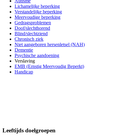
Autisme
Lichamelijke beperking
Verstandelijke beperking
Meervoudige beperking
Gedragsproblemen
Doof/slechthorend
Blind/slechtziend
Chronisch ziek
Niet aangeboren hersenletsel (NAH)
Dementie
Psychische aandoening
Verslaving
EMB (Ernstig Meervoudig Beperkt)
Handicap
Leeftijds doelgroepen