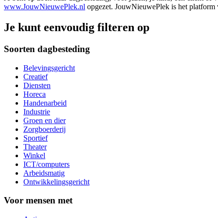
www.JouwNieuwePlek.nl
opgezet. JouwNieuwePlek is het platform v
Je kunt eenvoudig filteren op
Soorten dagbesteding
Belevingsgericht
Creatief
Diensten
Horeca
Handenarbeid
Industrie
Groen en dier
Zorgboerderij
Sportief
Theater
Winkel
ICT/computers
Arbeidsmatig
Ontwikkelingsgericht
Voor mensen met