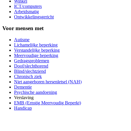
Winkel
ICT/computers
Arbeidsmatig
Ontwikkelingsgericht
Voor mensen met
Autisme
Lichamelijke beperking
Verstandelijke beperking
Meervoudige beperking
Gedragsproblemen
Doof/slechthorend
Blind/slechtziend
Chronisch ziek
Niet aangeboren hersenletsel (NAH)
Dementie
Psychische aandoening
Verslaving
EMB (Ernstig Meervoudig Beperkt)
Handicap