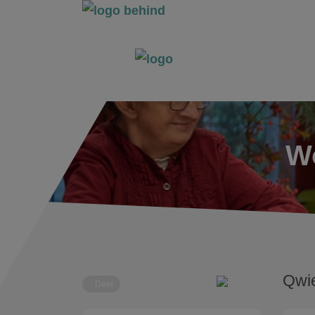
Wo
Qwi
Deel