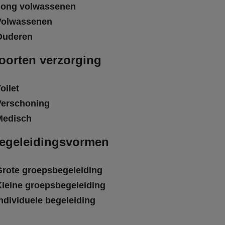
Jong volwassenen
Volwassenen
Ouderen
oorten verzorging
oilet
Verschoning
Medisch
egeleidingsvormen
Grote groepsbegeleiding
Kleine groepsbegeleiding
ndividuele begeleiding