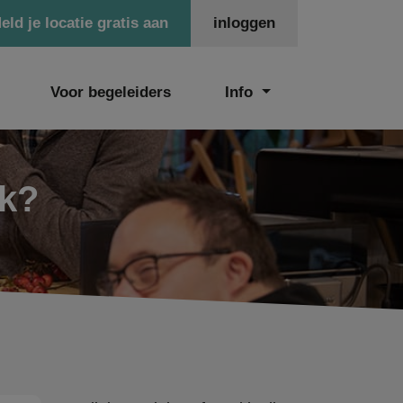
eld je locatie gratis aan
inloggen
Voor begeleiders
Info
ek?