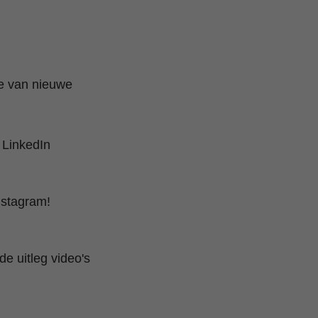
te van nieuwe
 LinkedIn
nstagram!
e uitleg video's