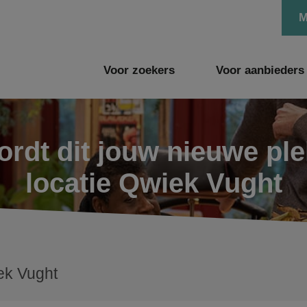
M
Voor zoekers
Voor aanbieders
rdt dit jouw nieuwe pl
locatie Qwiek Vught
ek Vught