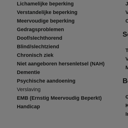
Lichamelijke beperking
Verstandelijke beperking
Meervoudige beperking
Gedragsproblemen
S
Doof/slechthorend
Blind/slechtziend
T
Chronisch ziek
Niet aangeboren hersenletsel (NAH)
Dementie
B
Psychische aandoening
Verslaving
EMB (Ernstig Meervoudig Beperkt)
Handicap
I