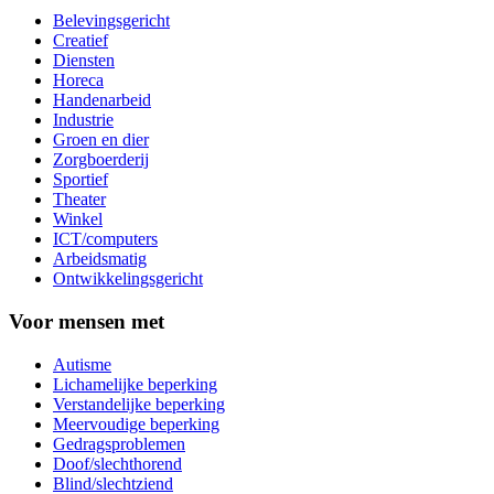
Belevingsgericht
Creatief
Diensten
Horeca
Handenarbeid
Industrie
Groen en dier
Zorgboerderij
Sportief
Theater
Winkel
ICT/computers
Arbeidsmatig
Ontwikkelingsgericht
Voor mensen met
Autisme
Lichamelijke beperking
Verstandelijke beperking
Meervoudige beperking
Gedragsproblemen
Doof/slechthorend
Blind/slechtziend