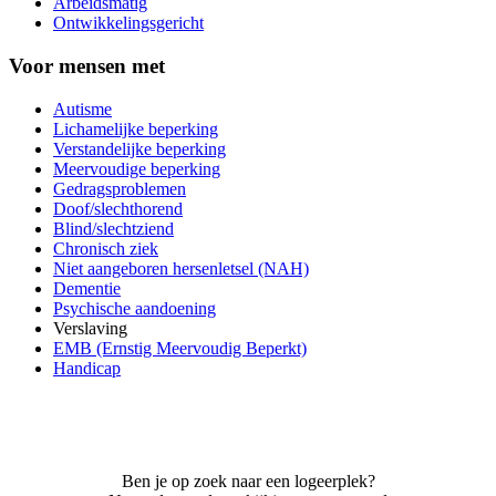
Arbeidsmatig
Ontwikkelingsgericht
Voor mensen met
Autisme
Lichamelijke beperking
Verstandelijke beperking
Meervoudige beperking
Gedragsproblemen
Doof/slechthorend
Blind/slechtziend
Chronisch ziek
Niet aangeboren hersenletsel (NAH)
Dementie
Psychische aandoening
Verslaving
EMB (Ernstig Meervoudig Beperkt)
Handicap
Ben je op zoek naar een logeerplek?