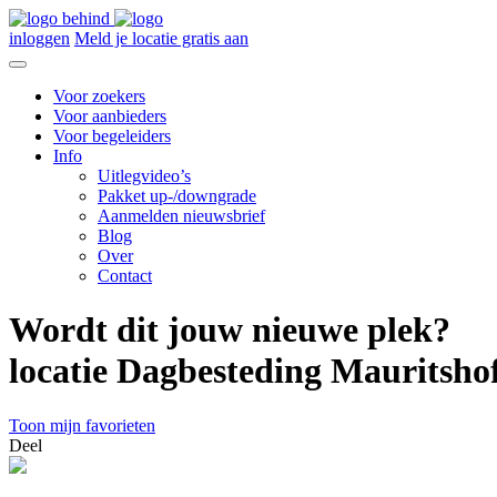
inloggen
Meld je locatie gratis aan
Voor zoekers
Voor aanbieders
Voor begeleiders
Info
Uitlegvideo’s
Pakket up-/downgrade
Aanmelden nieuwsbrief
Blog
Over
Contact
Wordt dit jouw nieuwe plek?
locatie Dagbesteding Mauritsho
Toon mijn favorieten
Deel