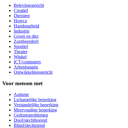
Belevingsgericht
Creatief
Diensten
Horeca
Handenarbeid
Industrie
Groen en dier
Zorgboerderij
Sportief
Theater
Winkel
ICT/computers
Arbeidsmatig
Ontwikkelingsgericht
Voor mensen met
Autisme
Lichamelijke beperking
Verstandelijke beperking
Meervoudige beperking
Gedragsproblemen
Doof/slechthorend
Blind/slechtziend