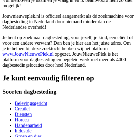
Vul hierboven je naam en je vraag in en ik beantwoord hem zo snel
mogelijk!
Jouwnieuweplek.nl is officieel aangemerkt als dé zoekmachine voor
dagbesteding in Nederland door niemand minder dan de
Nederlandse overheid!
Je bent op zoek naar dagbesteding; voor jezelf, je kind, een cliënt of
voor een andere verwant? Dan ben je hier aan het juiste adres. Om
je te helpen bij deze zoektocht hebben wij het platform
www.JouwNieuwePlek.nl
opgezet. JouwNieuwePlek is het
platform voor dagbesteding en begeleid werk met meer als 4000
dagbestedingslocaties door heel Nederland.
Je kunt eenvoudig filteren op
Soorten dagbesteding
Belevingsgericht
Creatief
Diensten
Horeca
Handenarbeid
Industrie
Groen en dier