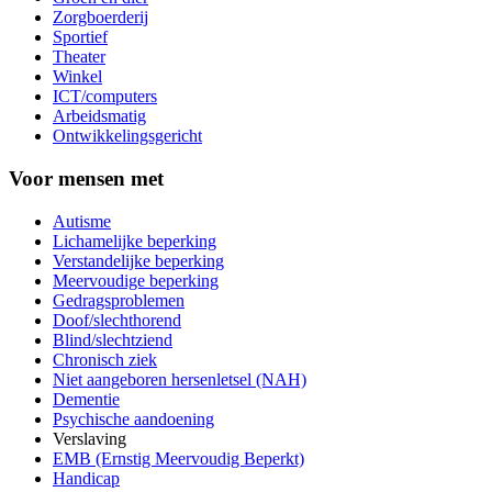
Zorgboerderij
Sportief
Theater
Winkel
ICT/computers
Arbeidsmatig
Ontwikkelingsgericht
Voor mensen met
Autisme
Lichamelijke beperking
Verstandelijke beperking
Meervoudige beperking
Gedragsproblemen
Doof/slechthorend
Blind/slechtziend
Chronisch ziek
Niet aangeboren hersenletsel (NAH)
Dementie
Psychische aandoening
Verslaving
EMB (Ernstig Meervoudig Beperkt)
Handicap